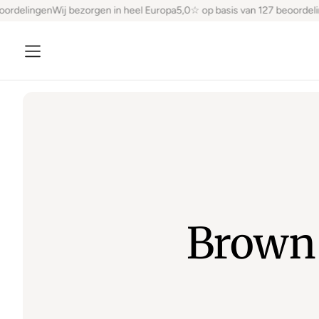
ordelingen
Wij bezorgen in heel Europa
5,0☆ op basis van 127 beoordelin
Brown