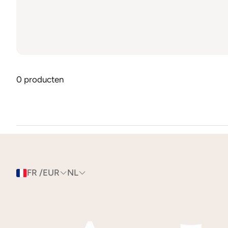
0 producten
FR /EUR
NL