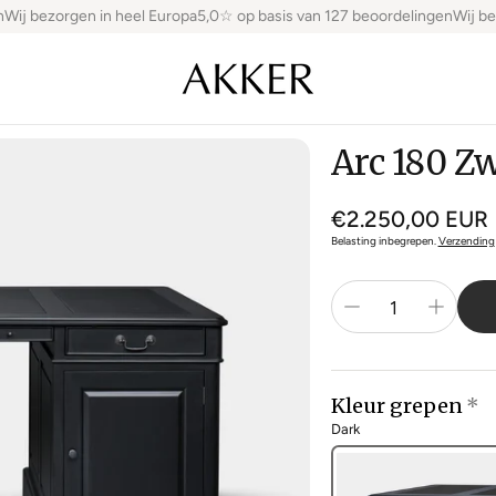
ij bezorgen in heel Europa
5,0☆ op basis van 127 beoordelingen
Wij bezo
Arc 180 Z
Normale
€2.250,00 EUR
prijs
Belasting inbegrepen.
Verzending
Kleur grepen
Dark