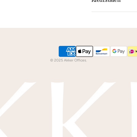
Kleurstalen
Is de leer of hout k
dan
contact
met ons
We kunnen je grati
© 2025 Akker Offices.