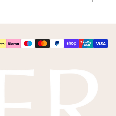
leur net niet zoals je het in gedachten had? Neem
 op voor de mogelijkheden.
s
kleurstalen
toesturen via de post.