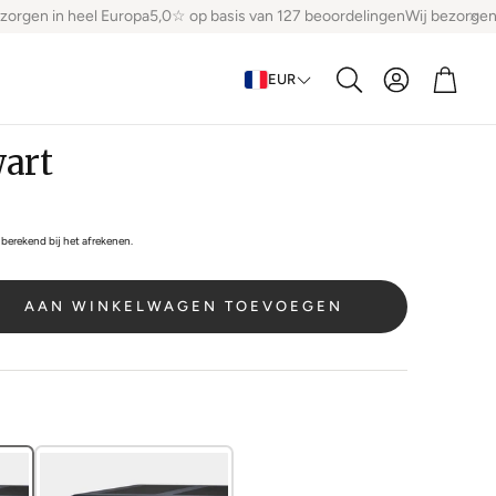
rgen in heel Europa
5,0☆ op basis van 127 beoordelingen
Wij bezorgen i
Account
Winke
EUR
Zoeken
wart
berekend bij het afrekenen.
AAN WINKELWAGEN TOEVOEGEN