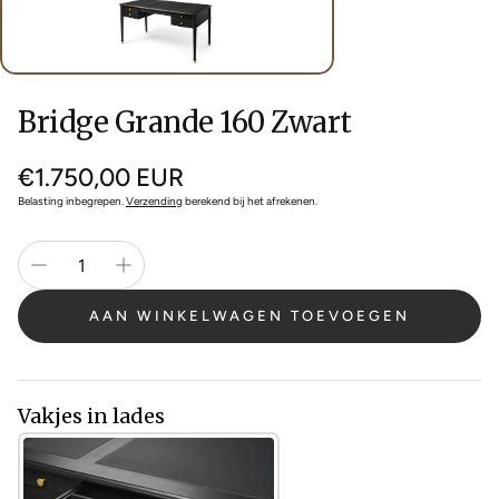
Bridge Grande 160 Zwart
Normale
€1.750,00 EUR
prijs
Belasting inbegrepen.
Verzending
berekend bij het afrekenen.
AAN WINKELWAGEN TOEVOEGEN
Vakjes in lades