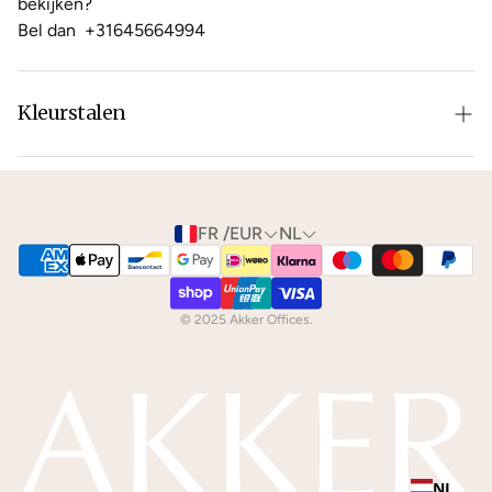
bekijken?
Bel dan
+31645664994
Kleurstalen
Is de leer of hout kleur net niet zoals je het in gedachten
had? Neem dan
contact
met ons op voor de
mogelijkheden.
FR /EUR
NL
We kunnen je gratis
kleurstalen
toesturen via de post.
© 2025 Akker Offices.
NL