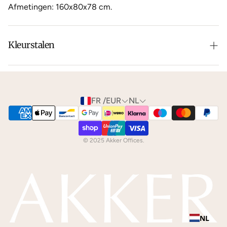
Afmetingen: 160x80x78 cm.
Kleurstalen
Is de leer of hout kleur net niet zoals je het in gedachten
had? Neem dan
contact
met ons op voor de
mogelijkheden.
FR /EUR
NL
We kunnen je gratis
kleurstalen
toesturen via de post.
© 2025 Akker Offices.
NL