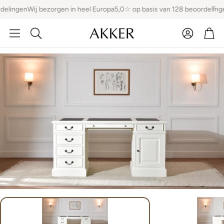
delingen
Wij bezorgen in heel Europa
5,0☆ op basis van 128 beoordeling
Account
Win
Zoeken