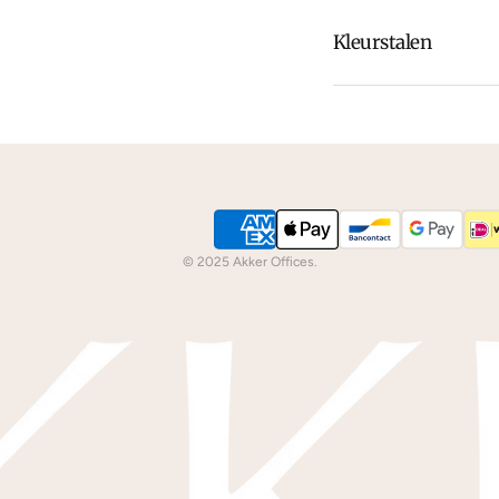
Kleurstalen
Is de leer of hout k
dan
contact
met ons
We kunnen je grati
© 2025 Akker Offices.