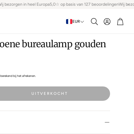
j bezorgen in heel Europa
5,0☆ op basis van 127 beoordelingen
Wij bezo
Account
Winke
EUR
Zoeken
roene bureaulamp gouden
berekend bij het afrekenen.
UITVERKOCHT