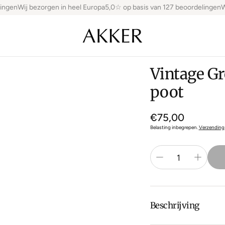
ingen
Wij bezorgen in heel Europa
5,0☆ op basis van 127 beoordelingen
Wi
Vintage G
poot
Normale
€75,00
prijs
Belasting inbegrepen.
Verzending
Beschrijving