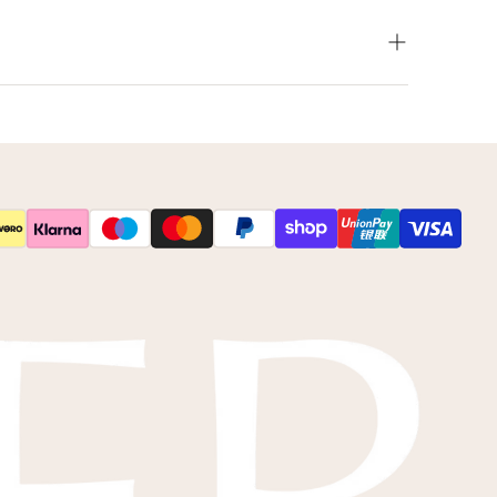
leur net niet zoals je het in gedachten had? Neem
 op voor de mogelijkheden.
s
kleurstalen
toesturen via de post.