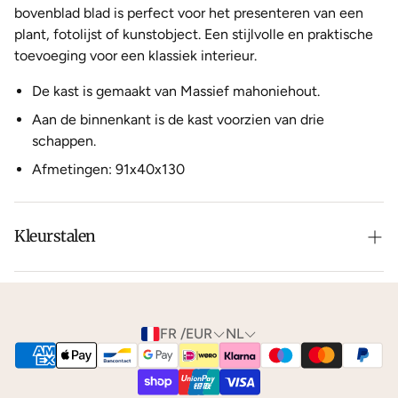
bovenblad blad is perfect voor het presenteren van een
plant, fotolijst of kunstobject. Een stijlvolle en praktische
toevoeging voor een klassiek interieur.
De kast is gemaakt van Massief mahoniehout.
Aan de binnenkant is de kast voorzien van drie
schappen.
Afmetingen: 91x40x130
Kleurstalen
Is de leer of hout kleur net niet zoals je het in gedachten
had? Neem dan
contact
met ons op voor de
mogelijkheden.
FR /EUR
NL
We kunnen je gratis
kleurstalen
toesturen via de post.