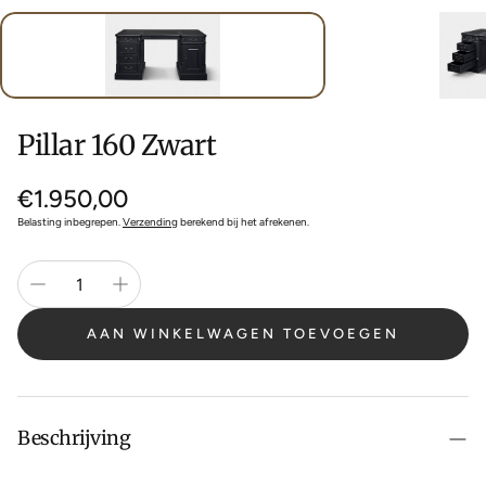
Pillar 160 Zwart
Normale
€1.950,00
prijs
Belasting inbegrepen.
Verzending
berekend bij het afrekenen.
AAN WINKELWAGEN TOEVOEGEN
Beschrijving