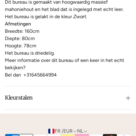
Dit bureau is gemaakt van hoogwaardig massief
mahoniehout en het blad dat is ingelegd met echt leer.
Het bureau is gelakt in de kleur
Zwart.
Afmetingen
Breedte: 160cm
Diepte: 80cm
Hoogte: 78cm
Het bureau is driedelig.
Meer informatie over dit bureau of een keer in het echt
bekijken?
Bel dan
+31645664994
Kleurstalen
Is de leer of hout kleur net niet zoals je het in gedachten
had? Neem dan
contact
met ons op voor de
mogelijkheden.
FR /EUR
NL
We kunnen je gratis
kleurstalen
toesturen via de post.