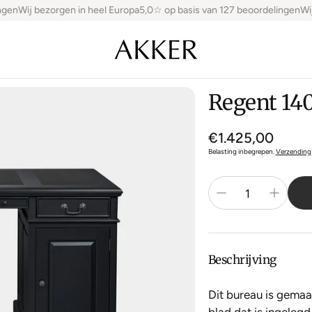
gen
Wij bezorgen in heel Europa
5,0☆ op basis van 127 beoordelingen
Wij 
Regent 14
Normale
€1.425,00
prijs
Belasting inbegrepen.
Verzending
Beschrijving
Dit bureau is gema