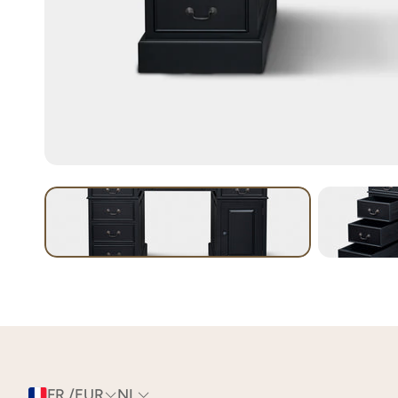
FR /EUR
NL