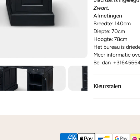
blad dat is ingelegd
Zwart.
Afmetingen
Breedte: 140cm
Diepte: 70cm
Hoogte: 78cm
Het bureau is driede
Meer informatie over
Bel dan
+3164566
Kleurstalen
Is de leer of hout k
dan
contact
met ons
We kunnen je grati