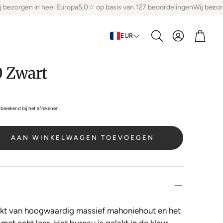
bezorgen in heel Europa
5,0☆ op basis van 127 beoordelingen
Wij bezorg
Account
Winke
EUR
Zoeken
0 Zwart
berekend bij het afrekenen.
AAN WINKELWAGEN TOEVOEGEN
akt van hoogwaardig massief mahoniehout en het