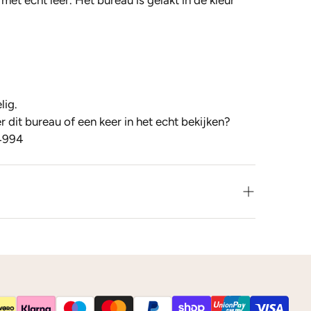
 met echt leer. Het bureau is gelakt in de kleur
lig.
 dit bureau of een keer in het echt bekijken?
4994
leur net niet zoals je het in gedachten had? Neem
 op voor de mogelijkheden.
s
kleurstalen
toesturen via de post.