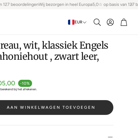
127 beoordelingen
Wij bezorgen in heel Europa
5,0☆ op basis van 127 be
Account
Winke
EUR
Zoeken
reau, wit, klassiek Engels
honiehout , zwart leer,
js
05,00
-10%
berekend bij het afrekenen.
AAN WINKELWAGEN TOEVOEGEN