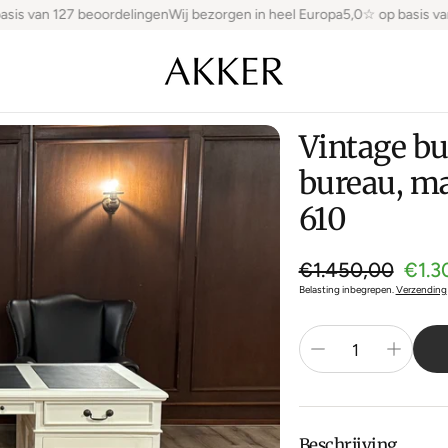
is van 127 beoordelingen
Wij bezorgen in heel Europa
5,0☆ op basis van 
Vintage bu
bureau, ma
610
Normale pri
€1.450,00
€1.3
Aanbiedingsprijs
Belasting inbegrepen.
Verzending
Beschrijving