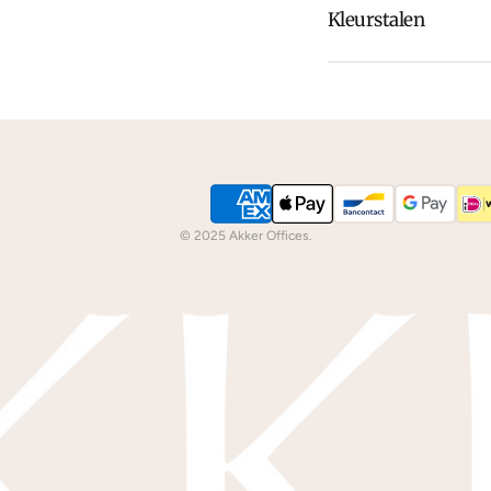
Kleurstalen
Is de leer of hout k
dan
contact
met ons
We kunnen je grati
© 2025 Akker Offices.