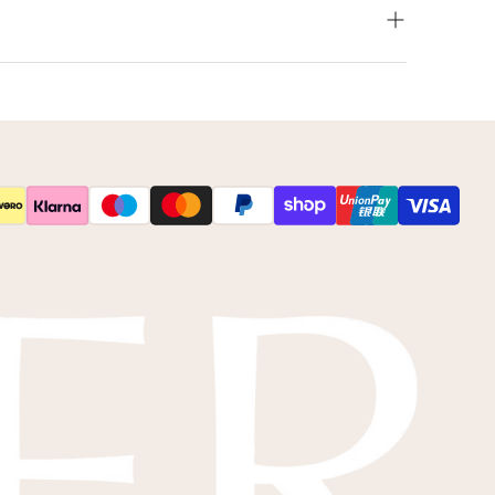
leur net niet zoals je het in gedachten had? Neem
 op voor de mogelijkheden.
s
kleurstalen
toesturen via de post.