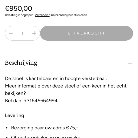
Normale
€950,00
prijs
Belasting inbegrepen.
Verzending
berekend bij het afrekenen.
UITVERKOCHT
Beschrijving
De stoel is kantelbaar en in hoogte verstelbaar.
Meer informatie over deze stoel of een keer in het echt
bekijken?
Bel dan
+31645664994
Levering
Bezorging naar uw adres €75,-
Of gratis ophalen in onze winkel.