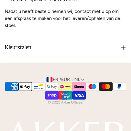
Nadat u heeft besteld nemen wij contact met u op om
een afspraak te maken voor het leveren/ophalen van de
stoel.
Kleurstalen
Is de leer of hout kleur net niet zoals je het in gedachten
had? Neem dan
contact
met ons op voor de
mogelijkheden.
FR /EUR
NL
We kunnen je gratis
kleurstalen
toesturen via de post.
© 2025 Akker Offices.