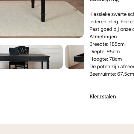
Klassieke zwarte sc
lederen inleg. Perfe
Past goed bij onze 
Afmetingen
Breedte: 185cm
Diepte: 95cm
Hoogte: 78cm
De poten zijn afne
Beenruimte: 67,5cm
Kleurstalen
Is de leer of hout k
dan
contact
met ons
We kunnen je grati