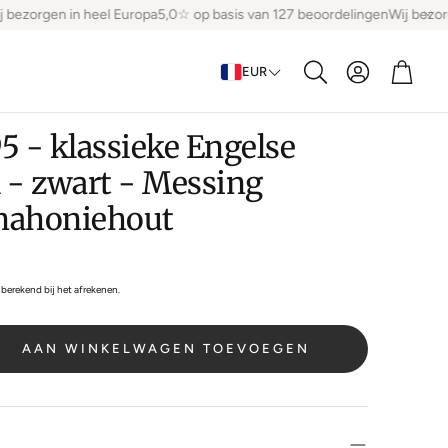
bezorgen in heel Europa
5,0☆ op basis van 127 beoordelingen
Wij bezorge
Account
Winke
EUR
Zoeken
5 - klassieke Engelse
el - zwart - Messing
mahoniehout
berekend bij het afrekenen.
AAN WINKELWAGEN TOEVOEGEN