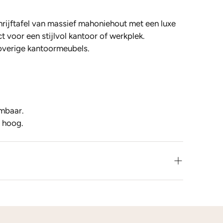
hrijftafel van massief mahoniehout met een luxe
ct voor een stijlvol kantoor of werkplek.
overige kantoormeubels.
embaar.
 hoog.
leur net niet zoals je het in gedachten had? Neem
 op voor de mogelijkheden.
s
kleurstalen
toesturen via de post.