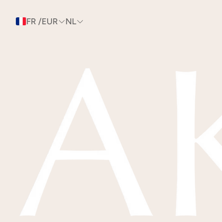
FR /EUR
NL