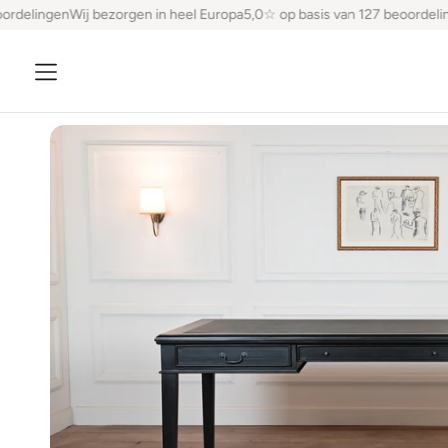
rdelingen
Wij bezorgen in heel Europa
5,0☆ op basis van 127 beoordelin