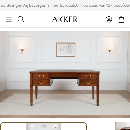
eoordelingen
Wij bezorgen in heel Europa
5,0☆ op basis van 127 beoordel
Account
Win
Zoeken