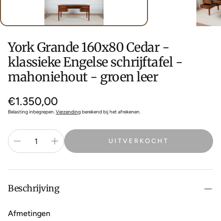
York Grande 160x80 Cedar -
klassieke Engelse schrijftafel -
mahoniehout - groen leer
Normale
€1.350,00
prijs
Belasting inbegrepen.
Verzending
berekend bij het afrekenen.
UITVERKOCHT
Beschrijving
Afmetingen