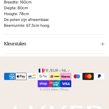
Breedte: 160cm
Diepte: 80cm
Hoogte: 78cm
De poten zijn afneembaar.
Beenruimte: 67,5cm hoog.
Kleurstalen
Is de leer of hout kleur net niet zoals je het in gedachten
had? Neem dan
contact
met ons op voor de
mogelijkheden.
FR /EUR
NL
We kunnen je gratis
kleurstalen
toesturen via de post.
© 2025 Akker Offices.