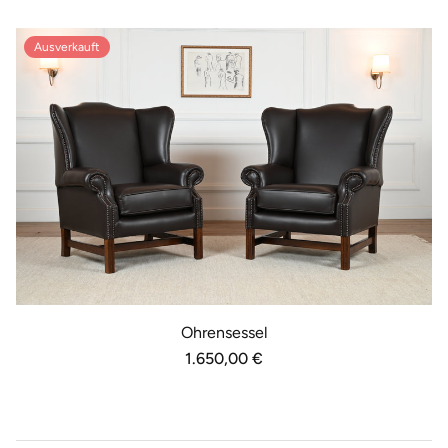
Ausverkauft
Ohrensessel
Normaler
1.650,00 €
Preis