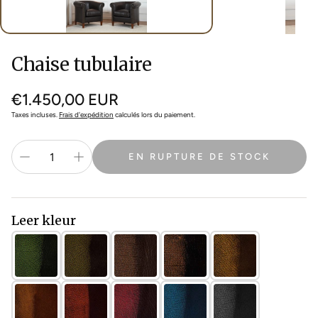
Chaise tubulaire
Prix
€1.450,00 EUR
normal
Taxes incluses.
Frais d'expédition
calculés lors du paiement.
EN RUPTURE DE STOCK
Leer kleur