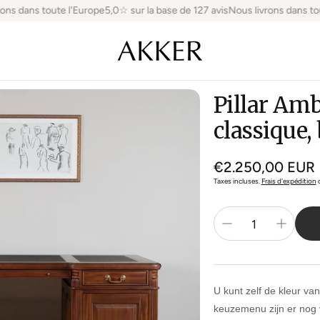
s dans toute l'Europe
5,0☆ sur la base de 127 avis
Nous livrons dans tout
Pillar Amb
classique
Prix
€2.250,00 EUR
normal
Taxes incluses.
Frais d'expédition
c
U kunt zelf de kleur va
keuzemenu zijn er nog 