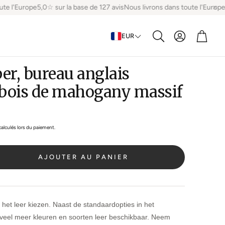
e l'Europe
5,0☆ sur la base de 127 avis
Nous livrons dans toute l'Europe
5,
Compte
Panier
EUR
Recherche
er, bureau anglais
, bois de mahogany massif
alculés lors du paiement.
AJOUTER AU PANIER
n het leer kiezen. Naast de standaardopties in het
veel meer kleuren en soorten leer beschikbaar. Neem