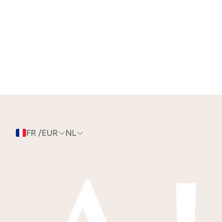
FR /EUR
NL