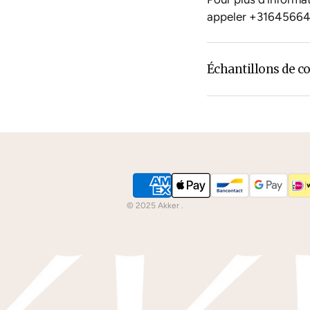
appeler
+3164566
Échantillons de c
La couleur du cuir o
vous aviez en tête 
Nous pouvons vous
couleurs
par la post
© 2025 Akker .