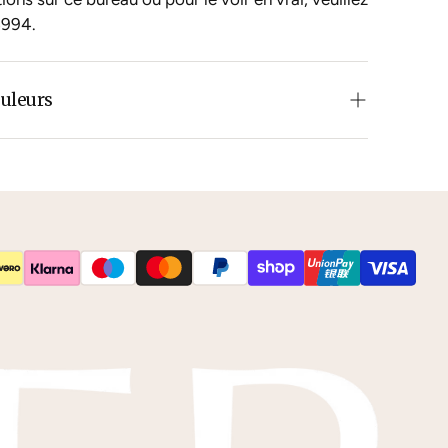
4994
.
ouleurs
u du bois ne correspond pas tout à fait à ce que
?
Contactez
-nous pour connaître les possibilités.
 envoyer gratuitement
des échantillons de
e.