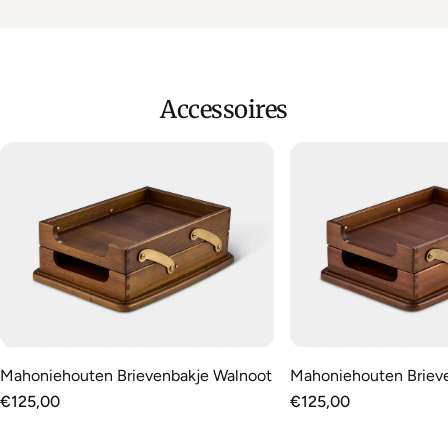
Accessoires
Mahoniehouten Brievenbakje Walnoot
Mahoniehouten Briev
Normale
€125,00
Normale
€125,00
prijs
prijs