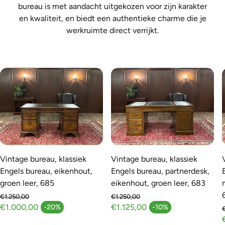
bureau is met aandacht uitgekozen voor zijn karakter
en kwaliteit, en biedt een authentieke charme die je
werkruimte direct verrijkt.
Vintage bureau, klassiek
Vintage bureau, klassiek
Engels bureau, eikenhout,
Engels bureau, partnerdesk,
groen leer, 685
eikenhout, groen leer, 683
€1.250,00
€1.250,00
Normale prijs
Normale prijs
€1.000,00
€1.125,00
-20%
-10%
Aanbiedingsprijs
Aanbiedingsprijs