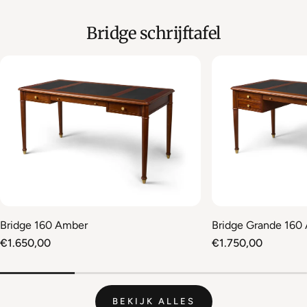
Bridge schrijftafel
Bridge 160 Amber
Bridge Grande 160
Normale
€1.650,00
Normale
€1.750,00
prijs
prijs
BEKIJK ALLES