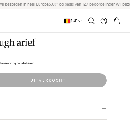
bezorgen in heel Europa
5,0☆ op basis van 127 beoordelingen
Wij bezorge
Account
Winke
EUR
Zoeken
ugh arief
berekend bij het afrekenen.
UITVERKOCHT