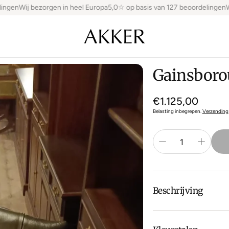
gen
Wij bezorgen in heel Europa
5,0☆ op basis van 127 beoordelingen
Wij 
Gainsboro
Normale
€1.125,00
prijs
Belasting inbegrepen.
Verzending
Beschrijving