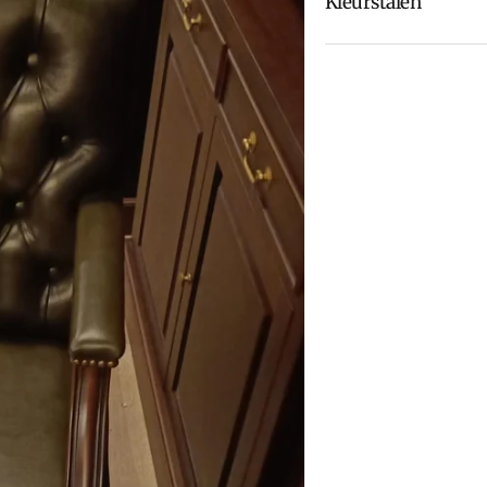
Kleurstalen
Is de leer of hout k
dan
contact
met ons
We kunnen je grati