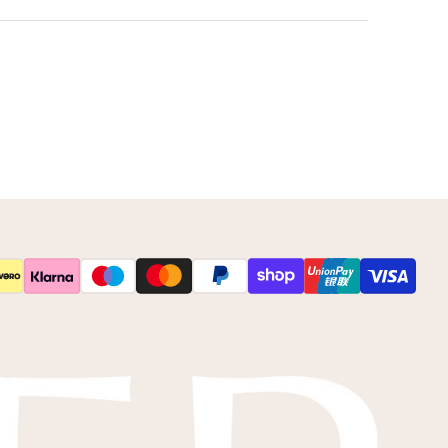
leur net niet zoals je het in gedachten had? Neem
 op voor de mogelijkheden.
s
kleurstalen
toesturen via de post.