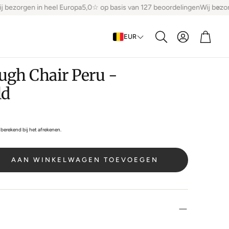
bezorgen in heel Europa
5,0☆ op basis van 127 beoordelingen
Wij bezorg
Account
Winke
EUR
Zoeken
ugh Chair Peru -
ld
berekend bij het afrekenen.
AAN WINKELWAGEN TOEVOEGEN