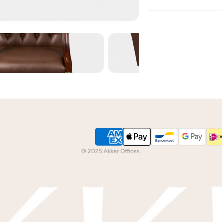
Is de leer of hout k
dan
contact
met ons
We kunnen je grati
© 2025 Akker Offices.