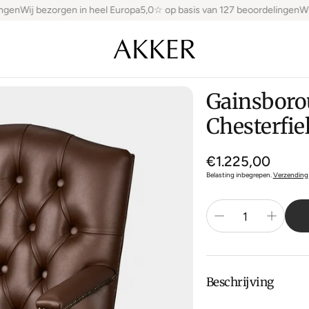
gen
Wij bezorgen in heel Europa
5,0☆ op basis van 127 beoordelingen
Wij 
Gainsboro
Chesterfie
Normale
€1.225,00
prijs
Belasting inbegrepen.
Verzending
Beschrijving