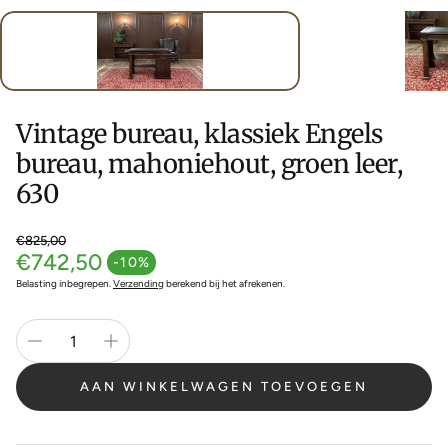
Vintage bureau, klassiek Engels
bureau, mahoniehout, groen leer,
630
€825,00
€742,50
Normale prijs
-10%
Aanbiedingsprijs
Belasting inbegrepen.
Verzending
berekend bij het afrekenen.
AAN WINKELWAGEN TOEVOEGEN