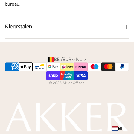
bureau.
Kleurstalen
Is de leer of hout kleur net niet zoals je het in gedachten
had? Neem dan
contact
met ons op voor de
mogelijkheden.
BE /EUR
NL
We kunnen je gratis
kleurstalen
toesturen via de post.
© 2025 Akker Offices.
NL