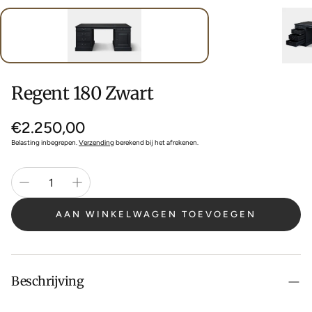
Regent 180 Zwart
Normale
€2.250,00
prijs
Belasting inbegrepen.
Verzending
berekend bij het afrekenen.
AAN WINKELWAGEN TOEVOEGEN
Beschrijving