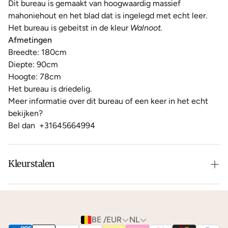
Dit bureau is gemaakt van hoogwaardig massief
mahoniehout en het blad dat is ingelegd met echt leer.
Het bureau is gebeitst in de kleur
Walnoot.
Afmetingen
Breedte: 180cm
Diepte: 90cm
Hoogte: 78cm
Het bureau is driedelig.
Meer informatie over dit bureau of een keer in het echt
bekijken?
Bel dan
+31645664994
Kleurstalen
Is de leer of hout kleur net niet zoals je het in gedachten
had? Neem dan
contact
met ons op voor de
mogelijkheden.
BE /EUR
NL
We kunnen je gratis
kleurstalen
toesturen via de post.