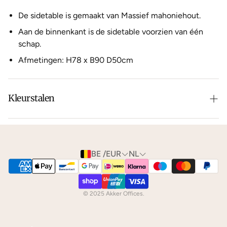
De sidetable is gemaakt van Massief mahoniehout.
Aan de binnenkant is de sidetable voorzien van één
schap.
Afmetingen: H78 x B90 D50cm
Kleurstalen
Is de leer of hout kleur net niet zoals je het in gedachten
had? Neem dan
contact
met ons op voor de
mogelijkheden.
BE /EUR
NL
We kunnen je gratis
kleurstalen
toesturen via de post.
© 2025 Akker Offices.