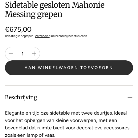
Sidetable gesloten Mahonie
Messing grepen
Normale
€675,00
prijs
Belasting inbegrepen.
Verzending
berekend bij het afrekenen.
AAN WINKELWAGEN TOEVOEGEN
Beschrijving
Elegante en tijdloze sidetable met twee deurtjes. Ideaal
voor het opbergen van kleine voorwerpen, met een
bovenblad dat ruimte biedt voor decoratieve accessoires
zoals een lamp of vaas.