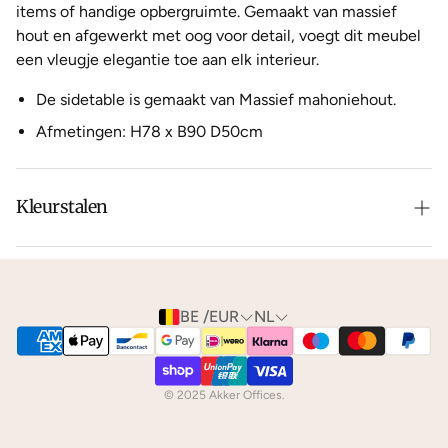
items of handige opbergruimte. Gemaakt van massief
hout en afgewerkt met oog voor detail, voegt dit meubel
een vleugje elegantie toe aan elk interieur.
De sidetable is gemaakt van Massief mahoniehout.
Afmetingen: H78 x B90 D50cm
Kleurstalen
Is de leer of hout kleur net niet zoals je het in gedachten
had? Neem dan
contact
met ons op voor de
mogelijkheden.
BE /EUR
NL
We kunnen je gratis
kleurstalen
toesturen via de post.
© 2025 Akker Offices.