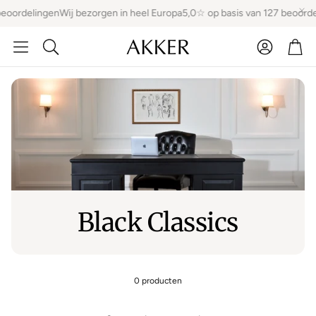
beoordelingen
Wij bezorgen in heel Europa
5,0☆ op basis van 127 beoorde
Account
Win
Zoeken
Black Classics
0 producten