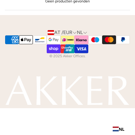
Geen producten gevonden
AT /EUR
NL
© 2025 Akker Offices.
NL