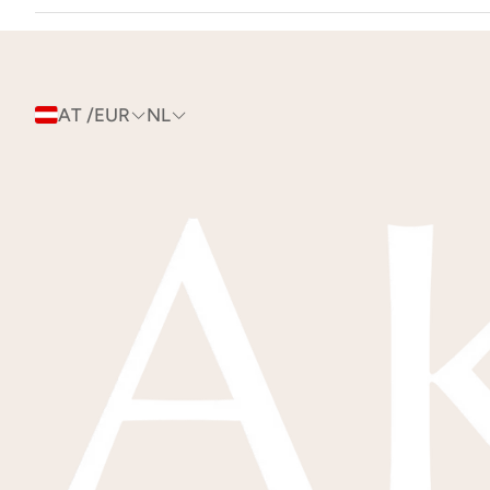
AT /EUR
NL