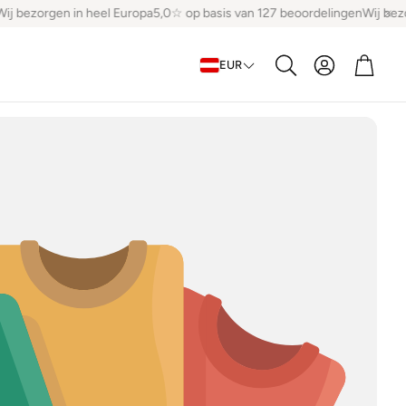
j bezorgen in heel Europa
5,0☆ op basis van 127 beoordelingen
Wij bezo
Account
Winke
EUR
Zoeken