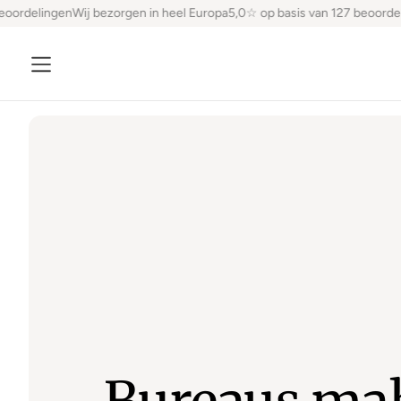
oordelingen
Wij bezorgen in heel Europa
5,0☆ op basis van 127 beoordel