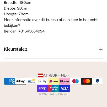
Breedte: 180cm
Diepte: 90cm
Hoogte: 78cm
Meer informatie over dit bureau of een keer in het echt
bekijken?
Bel dan
+31645664994
Kleurstalen
Is de leer of hout kleur net niet zoals je het in gedachten
had? Neem dan
contact
met ons op voor de
mogelijkheden.
AT /EUR
NL
We kunnen je gratis
kleurstalen
toesturen via de post.
© 2025 Akker Offices.