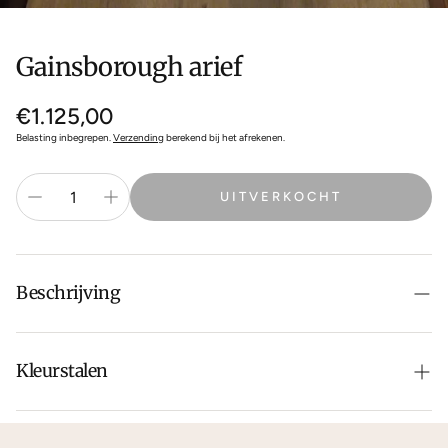
Gainsborough arief
Normale
€1.125,00
prijs
Belasting inbegrepen.
Verzending
berekend bij het afrekenen.
UITVERKOCHT
Beschrijving
Kleurstalen
Is de leer of hout kleur net niet zoals je het in gedachten
had? Neem dan
contact
met ons op voor de