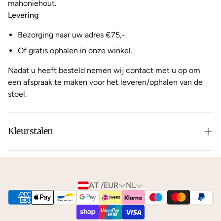
mahoniehout.
Levering
Bezorging naar uw adres €75,-
Of gratis ophalen in onze winkel.
Nadat u heeft besteld nemen wij contact met u op om
een afspraak te maken voor het leveren/ophalen van de
stoel.
Kleurstalen
Is de leer of hout kleur net niet zoals je het in gedachten
had? Neem dan
contact
met ons op voor de
mogelijkheden.
AT /EUR
NL
We kunnen je gratis
kleurstalen
toesturen via de post.