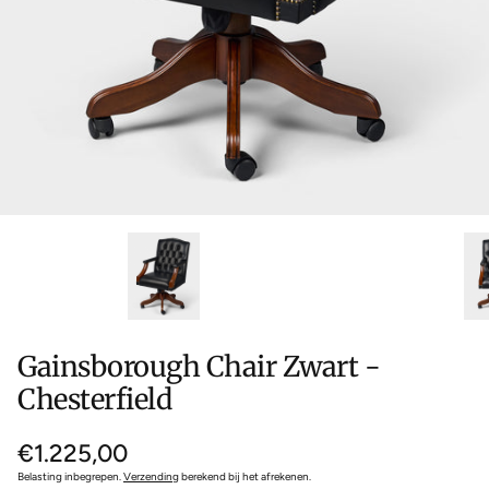
Gainsborough Chair Zwart -
Chesterfield
Normale
€1.225,00
prijs
Belasting inbegrepen.
Verzending
berekend bij het afrekenen.