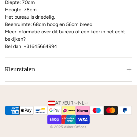
Diepte: 70cm
Hoogte: 78cm
Het bureau is driedelig.
Beenruimte: 68cm hoog en 56cm breed
Meer informatie over dit bureau of een keer in het echt
bekijken?
Bel dan
+31645664994
Kleurstalen
Is de leer of hout kleur net niet zoals je het in gedachten
had? Neem dan
contact
met ons op voor de
mogelijkheden.
AT /EUR
NL
We kunnen je gratis
kleurstalen
toesturen via de post.
© 2025 Akker Offices.