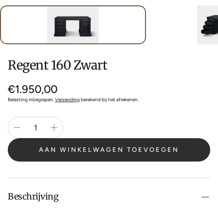
Regent 160 Zwart
Normale
€1.950,00
prijs
Belasting inbegrepen.
Verzending
berekend bij het afrekenen.
AAN WINKELWAGEN TOEVOEGEN
Beschrijving