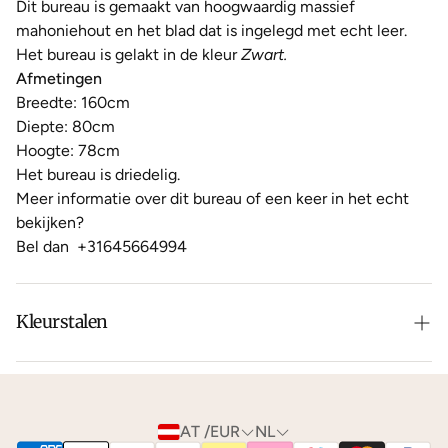
Dit bureau is gemaakt van hoogwaardig massief
mahoniehout en het blad dat is ingelegd met echt leer.
Het bureau is gelakt in de kleur
Zwart.
Afmetingen
Breedte: 160cm
Diepte: 80cm
Hoogte: 78cm
Het bureau is driedelig.
Meer informatie over dit bureau of een keer in het echt
bekijken?
Bel dan
+31645664994
Kleurstalen
Is de leer of hout kleur net niet zoals je het in gedachten
had? Neem dan
contact
met ons op voor de
mogelijkheden.
AT /EUR
NL
We kunnen je gratis
kleurstalen
toesturen via de post.