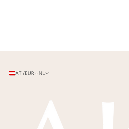
AT /EUR
NL