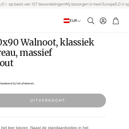
☆ op basis van 127 beoordelingen
Wij bezorgen in heel Europa
5,0☆ op ba
Account
Winke
EUR
Zoeken
0x90 Walnoot, klassiek
reau, massief
out
berekend bij het afrekenen.
UITVERKOCHT
n het leer kiezen. Naast de standaardopties in het