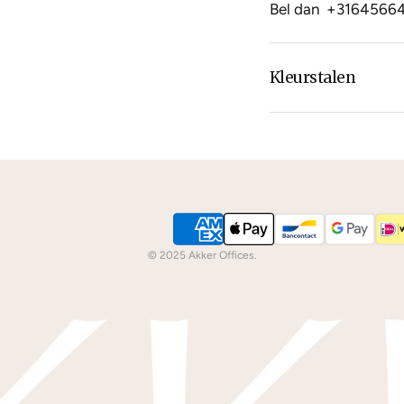
Bel dan
+3164566
Kleurstalen
Is de leer of hout k
dan
contact
met ons
We kunnen je grati
© 2025 Akker Offices.