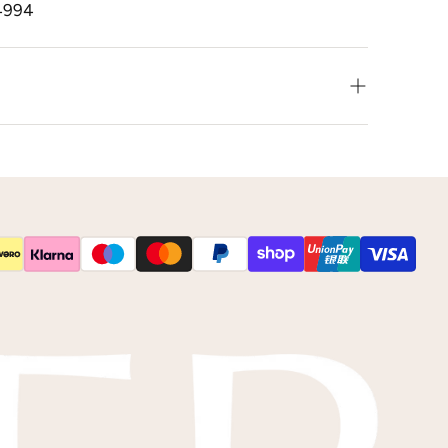
4994
leur net niet zoals je het in gedachten had? Neem
 op voor de mogelijkheden.
s
kleurstalen
toesturen via de post.