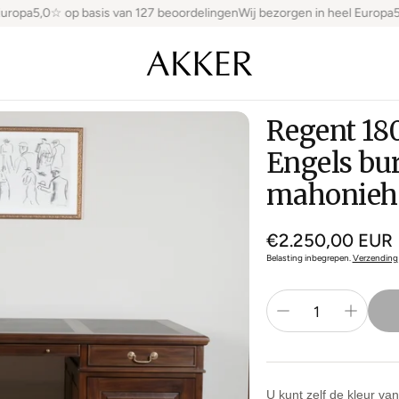
opa
5,0☆ op basis van 127 beoordelingen
Wij bezorgen in heel Europa
5,0
Regent 18
Engels bu
mahonieh
Normale
€2.250,00 EUR
prijs
Belasting inbegrepen.
Verzending
U kunt zelf de kleur va