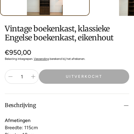
Vintage boekenkast, klassieke
Engelse boekenkast, eikenhout
Normale
€950,00
prijs
Belasting inbegrepen.
Verzending
berekend bij het afrekenen.
UITVERKOCHT
Beschrijving
Afmetingen
Breedte: 115cm