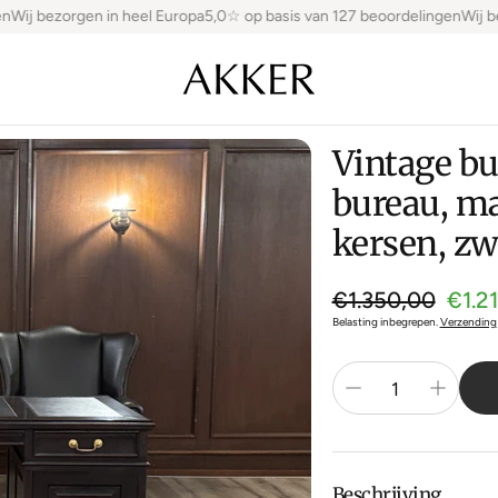
Wij bezorgen in heel Europa
5,0☆ op basis van 127 beoordelingen
Wij bez
Vintage bu
bureau, m
kersen, zwa
Normale pri
€1.350,00
€1.2
Aanbiedingsprijs
Belasting inbegrepen.
Verzending
Beschrijving