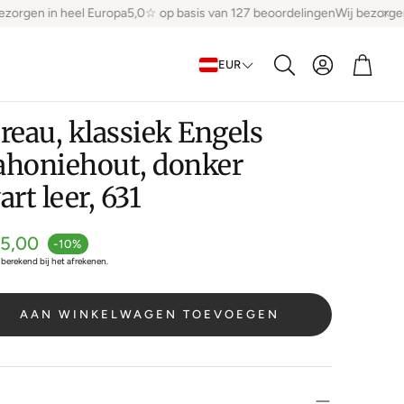
orgen in heel Europa
5,0☆ op basis van 127 beoordelingen
Wij bezorgen 
Account
Winke
EUR
Zoeken
reau, klassiek Engels
ahoniehout, donker
rt leer, 631
js
15,00
-10%
berekend bij het afrekenen.
AAN WINKELWAGEN TOEVOEGEN