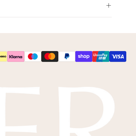
leur net niet zoals je het in gedachten had? Neem
 op voor de mogelijkheden.
s
kleurstalen
toesturen via de post.