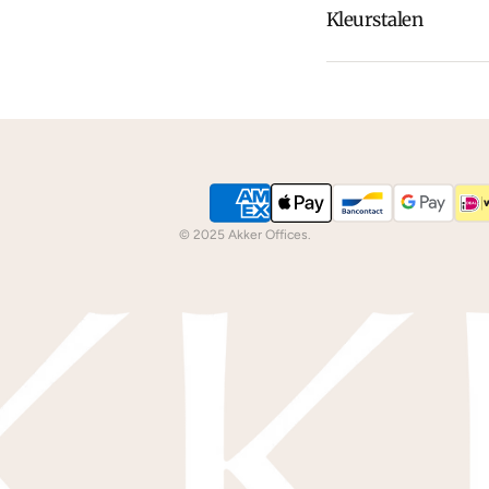
Kleurstalen
Is de leer of hout k
dan
contact
met ons
We kunnen je grati
© 2025 Akker Offices.