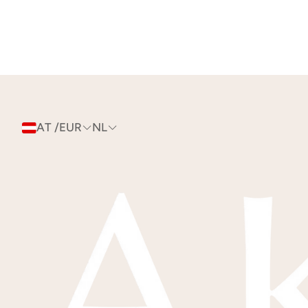
AT /EUR
NL