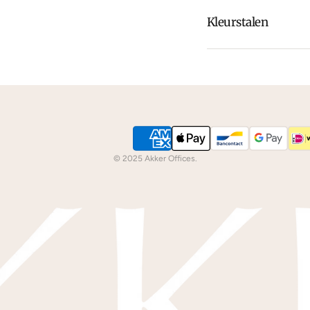
Kleurstalen
Is de leer of hout k
dan
contact
met ons
We kunnen je grati
© 2025 Akker Offices.