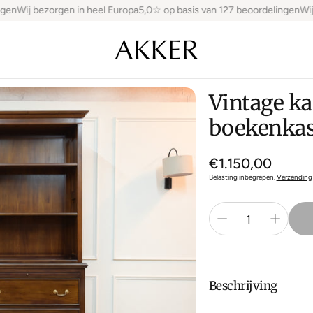
en
Wij bezorgen in heel Europa
5,0☆ op basis van 127 beoordelingen
Wij b
Vintage ka
boekenkas
Normale
€1.150,00
prijs
Belasting inbegrepen.
Verzending
Beschrijving