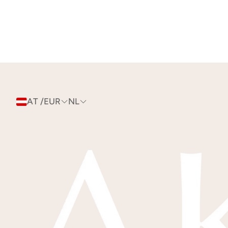
AT /EUR
NL