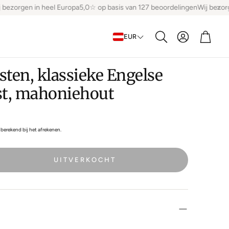
ezorgen in heel Europa
5,0☆ op basis van 127 beoordelingen
Wij bezorge
Account
Winke
EUR
Zoeken
sten, klassieke Engelse
t, mahoniehout
berekend bij het afrekenen.
UITVERKOCHT