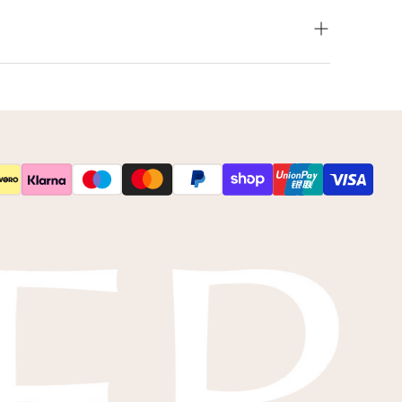
leur net niet zoals je het in gedachten had? Neem
 op voor de mogelijkheden.
s
kleurstalen
toesturen via de post.