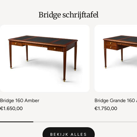
Bridge schrijftafel
Bridge 160 Amber
Bridge Grande 160
Normale
€1.650,00
Normale
€1.750,00
prijs
prijs
BEKIJK ALLES