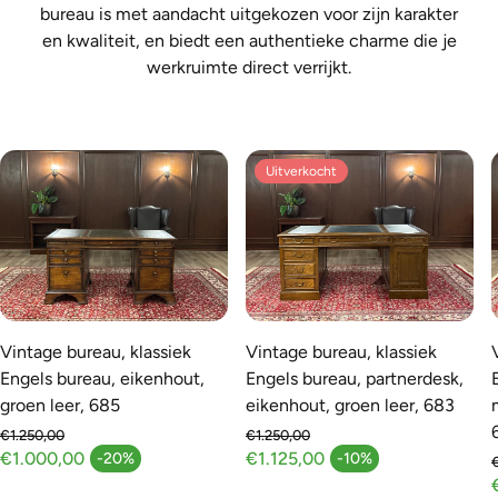
bureau is met aandacht uitgekozen voor zijn karakter
en kwaliteit, en biedt een authentieke charme die je
werkruimte direct verrijkt.
Uitverkocht
Vintage bureau, klassiek
Vintage bureau, klassiek
Engels bureau, eikenhout,
Engels bureau, partnerdesk,
groen leer, 685
eikenhout, groen leer, 683
€1.250,00
€1.250,00
Normale prijs
Normale prijs
€1.000,00
€1.125,00
-20%
-10%
Aanbiedingsprijs
Aanbiedingsprijs