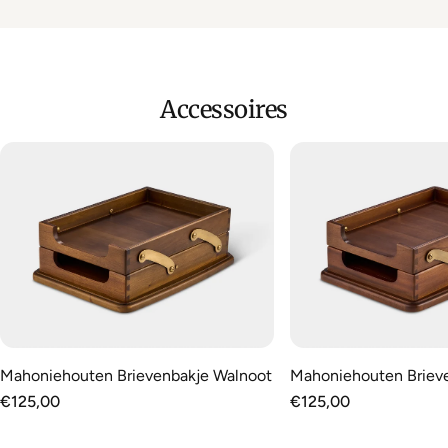
Accessoires
Mahoniehouten Brievenbakje Walnoot
Mahoniehouten Briev
Normale
€125,00
Normale
€125,00
prijs
prijs