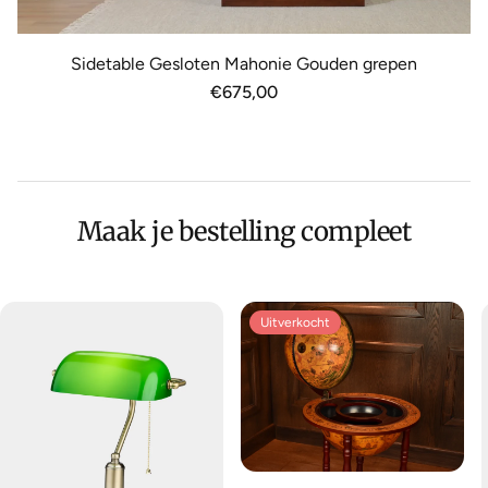
Sidetable Gesloten Mahonie Gouden grepen
Normale
€675,00
prijs
Maak je bestelling compleet
Uitverkocht