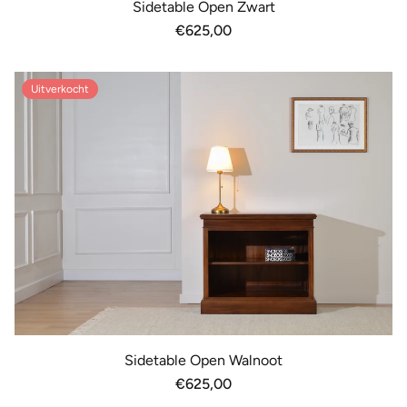
Sidetable Open Zwart
Normale
€625,00
prijs
Uitverkocht
Sidetable Open Walnoot
Normale
€625,00
prijs