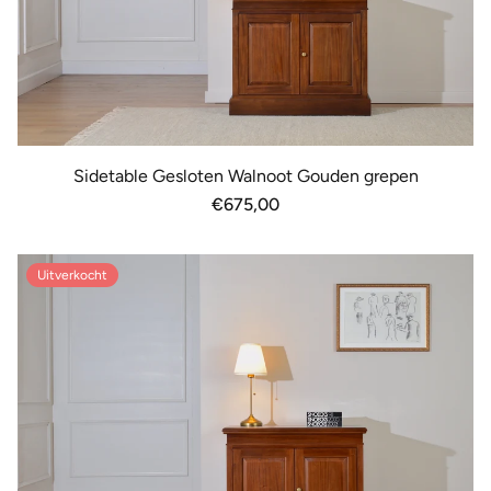
Sidetable Gesloten Walnoot Gouden grepen
Normale
€675,00
prijs
Uitverkocht