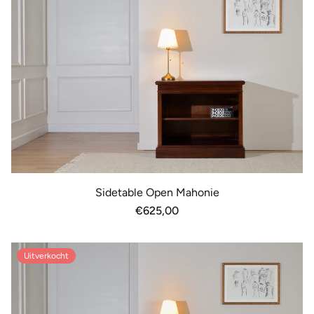
Sidetable Open Mahonie
Normale
€625,00
prijs
Uitverkocht