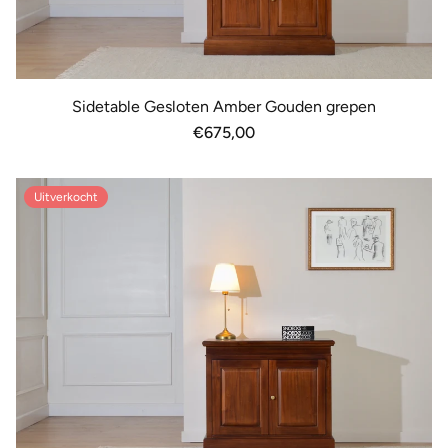
Sidetable Gesloten Amber Gouden grepen
Normale
€675,00
prijs
Uitverkocht