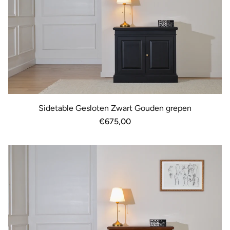
Sidetable Gesloten Zwart Gouden grepen
Normale
€675,00
prijs