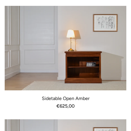
Sidetable Open Amber
Normale
€625,00
prijs