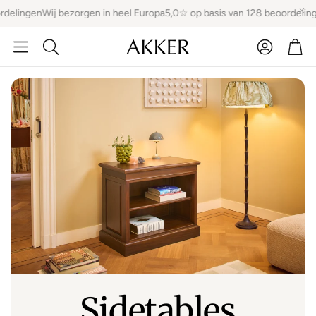
elingen
Wij bezorgen in heel Europa
5,0☆ op basis van 128 beoordelingen
Account
Win
Zoeken
Sidetables