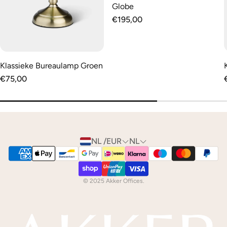
Globe
Normale
€195,00
prijs
Klassieke Bureaulamp Groen
Normale
€75,00
prijs
NL /EUR
NL
© 2025 Akker Offices.