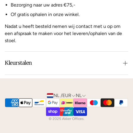
Bezorging naar uw adres €75,-
Of gratis ophalen in onze winkel.
Nadat u heeft besteld nemen wij contact met u op om
een afspraak te maken voor het leveren/ophalen van de
stoel.
Kleurstalen
Is de leer of hout kleur net niet zoals je het in gedachten
had? Neem dan
contact
met ons op voor de
mogelijkheden.
NL /EUR
NL
We kunnen je gratis
kleurstalen
toesturen via de post.
© 2025 Akker Offices.