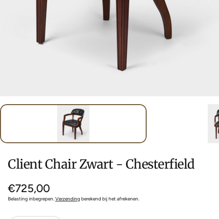
Client Chair Zwart - Chesterfield
Normale
€725,00
prijs
Belasting inbegrepen.
Verzending
berekend bij het afrekenen.