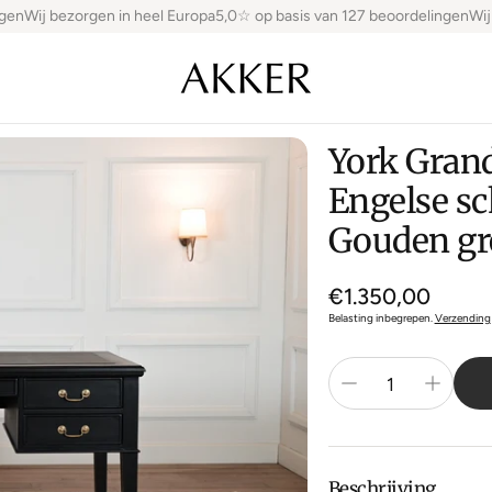
en
Wij bezorgen in heel Europa
5,0☆ op basis van 127 beoordelingen
Wij b
York Grand
Engelse sch
Gouden gr
Normale
€1.350,00
prijs
Belasting inbegrepen.
Verzending
Beschrijving