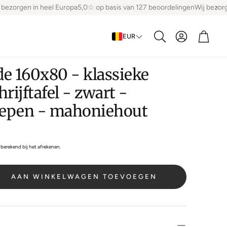
ezorgen in heel Europa
5,0☆ op basis van 127 beoordelingen
Wij bezorge
Account
Winke
EUR
Zoeken
e 160x80 - klassieke
rijftafel - zwart -
epen - mahoniehout
berekend bij het afrekenen.
AAN WINKELWAGEN TOEVOEGEN