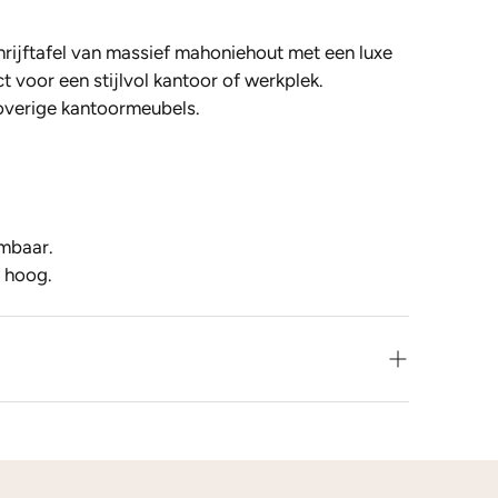
hrijftafel van massief mahoniehout met een luxe
ct voor een stijlvol kantoor of werkplek.
overige kantoormeubels.
embaar.
 hoog.
leur net niet zoals je het in gedachten had? Neem
 op voor de mogelijkheden.
s
kleurstalen
toesturen via de post.