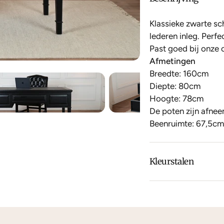
Klassieke zwarte sc
lederen inleg. Perfe
Past goed bij onze 
Afmetingen
Breedte: 160cm
Diepte: 80cm
Hoogte: 78cm
De poten zijn afne
Beenruimte: 67,5cm
Kleurstalen
Is de leer of hout k
dan
contact
met ons
We kunnen je grati