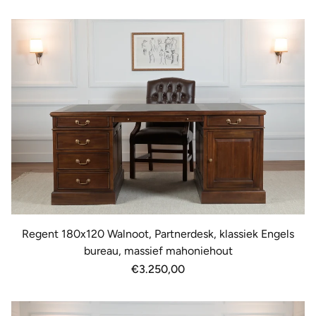
prijs
Regent 180x120 Walnoot, Partnerdesk, klassiek Engels
bureau, massief mahoniehout
Normale
€3.250,00
prijs