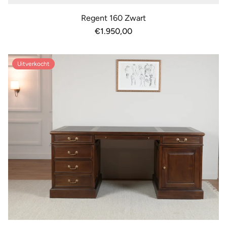
Regent 160 Zwart
Normale
€1.950,00
prijs
Uitverkocht