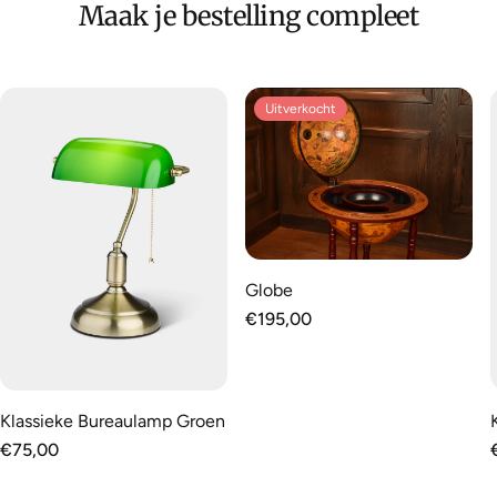
Maak je bestelling compleet
Uitverkocht
Globe
Normale
€195,00
prijs
Klassieke Bureaulamp Groen
Normale
€75,00
prijs