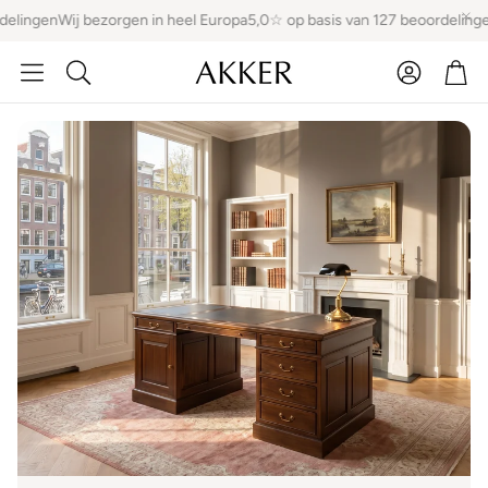
ingen
Wij bezorgen in heel Europa
5,0☆ op basis van 127 beoordelingen
Wi
Account
Win
Zoeken