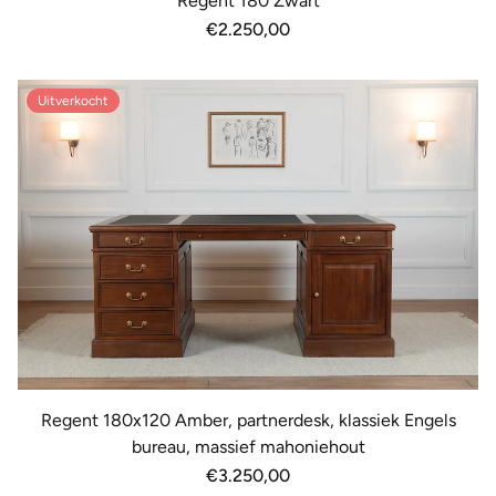
Regent 180 Zwart
Normale
€2.250,00
prijs
Uitverkocht
Regent 180x120 Amber, partnerdesk, klassiek Engels
bureau, massief mahoniehout
Normale
€3.250,00