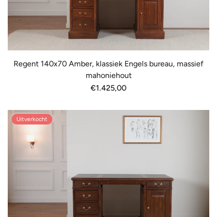
Regent 140x70 Amber, klassiek Engels bureau, massief
mahoniehout
Normale
€1.425,00
prijs
Uitverkocht