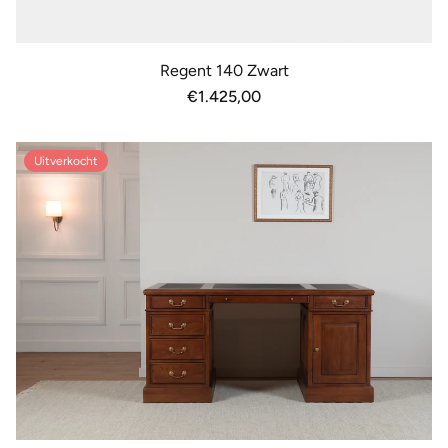
Regent 140 Zwart
Normale
€1.425,00
prijs
Uitverkocht