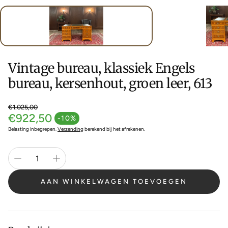
Vintage bureau, klassiek Engels
bureau, kersenhout, groen leer, 613
€1.025,00
€922,50
Normale prijs
-10%
Aanbiedingsprijs
Belasting inbegrepen.
Verzending
berekend bij het afrekenen.
AAN WINKELWAGEN TOEVOEGEN