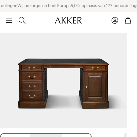
delingen
Wij bezorgen in heel Europa
5,0☆ op basis van 127 beoordeling
Account
Win
Zoeken