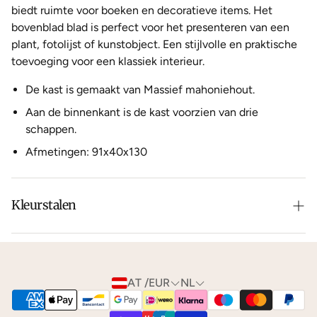
biedt ruimte voor boeken en decoratieve items. Het
bovenblad blad is perfect voor het presenteren van een
plant, fotolijst of kunstobject. Een stijlvolle en praktische
toevoeging voor een klassiek interieur.
De kast is gemaakt van Massief mahoniehout.
Aan de binnenkant is de kast voorzien van drie
schappen.
Afmetingen: 91x40x130
Kleurstalen
Is de leer of hout kleur net niet zoals je het in gedachten
had? Neem dan
contact
met ons op voor de
mogelijkheden.
AT /EUR
NL
We kunnen je gratis
kleurstalen
toesturen via de post.