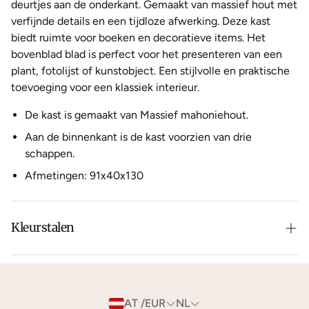
deurtjes aan de onderkant. Gemaakt van massief hout met
verfijnde details en een tijdloze afwerking. Deze kast
biedt ruimte voor boeken en decoratieve items. Het
bovenblad blad is perfect voor het presenteren van een
plant, fotolijst of kunstobject. Een stijlvolle en praktische
toevoeging voor een klassiek interieur.
De kast is gemaakt van Massief mahoniehout.
Aan de binnenkant is de kast voorzien van drie
schappen.
Afmetingen: 91x40x130
Kleurstalen
Is de leer of hout kleur net niet zoals je het in gedachten
had? Neem dan
contact
met ons op voor de
mogelijkheden.
AT /EUR
NL