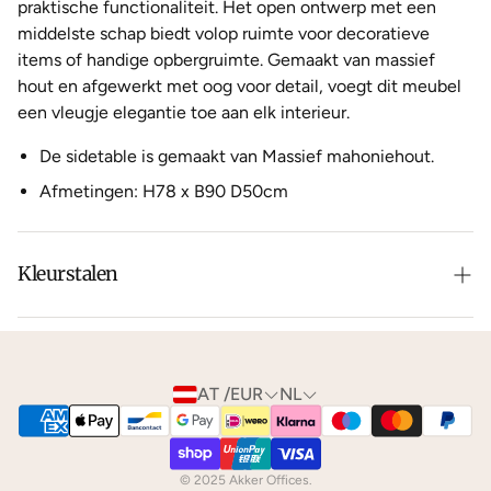
praktische functionaliteit. Het open ontwerp met een
middelste schap biedt volop ruimte voor decoratieve
items of handige opbergruimte. Gemaakt van massief
hout en afgewerkt met oog voor detail, voegt dit meubel
een vleugje elegantie toe aan elk interieur.
De sidetable is gemaakt van Massief mahoniehout.
Afmetingen: H78 x B90 D50cm
Kleurstalen
Is de leer of hout kleur net niet zoals je het in gedachten
had? Neem dan
contact
met ons op voor de
mogelijkheden.
AT /EUR
NL
We kunnen je gratis
kleurstalen
toesturen via de post.
© 2025 Akker Offices.