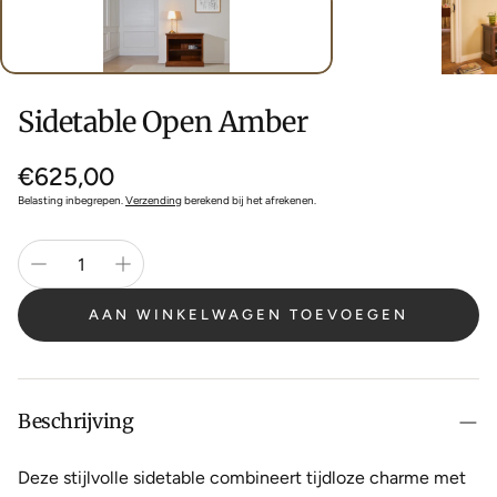
Sidetable Open Amber
Normale
€625,00
prijs
Belasting inbegrepen.
Verzending
berekend bij het afrekenen.
AAN WINKELWAGEN TOEVOEGEN
Beschrijving
Deze stijlvolle sidetable combineert tijdloze charme met