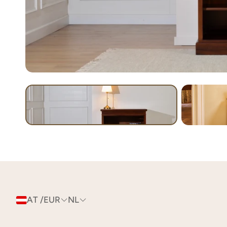
AT /EUR
NL