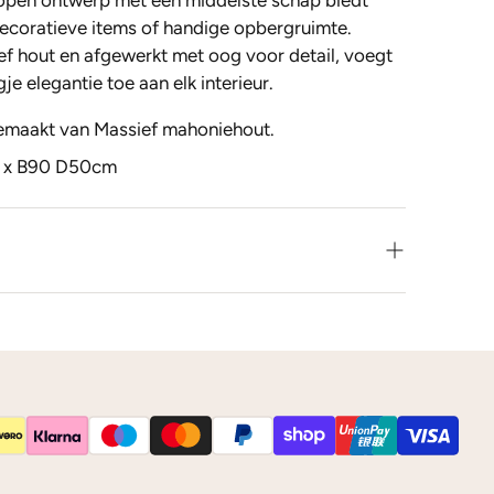
t open ontwerp met een middelste schap biedt
ecoratieve items of handige opbergruimte.
f hout en afgewerkt met oog voor detail, voegt
je elegantie toe aan elk interieur.
gemaakt van Massief mahoniehout.
8 x B90 D50cm
leur net niet zoals je het in gedachten had? Neem
 op voor de mogelijkheden.
s
kleurstalen
toesturen via de post.