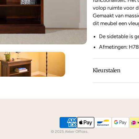
functionaliteit. He
volop ruimte voor d
Gemaakt van massie
dit meubel een vleug
De sidetable is 
Afmetingen: H7
Kleurstalen
Is de leer of hout k
dan
contact
met ons
We kunnen je grati
© 2025 Akker Offices.