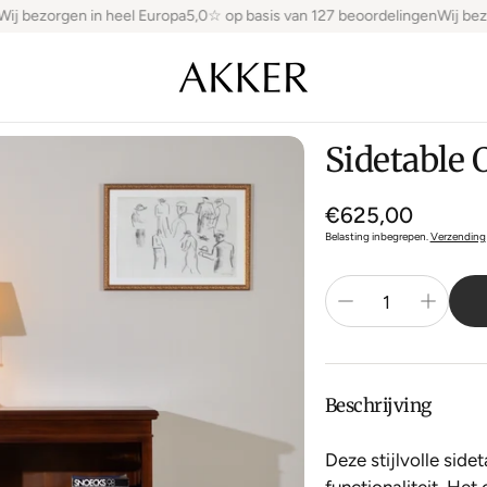
ij bezorgen in heel Europa
5,0☆ op basis van 127 beoordelingen
Wij bezo
Sidetable
Normale
€625,00
prijs
Belasting inbegrepen.
Verzending
Beschrijving
Deze stijlvolle sid