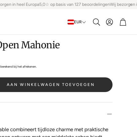
rgen in heel Europa
5,0☆ op basis van 127 beoordelingen
Wij bezorgen in
Account
Winke
EUR
Zoeken
 Open Mahonie
berekend bij het afrekenen.
AAN WINKELWAGEN TOEVOEGEN
etable combineert tijdloze charme met praktische