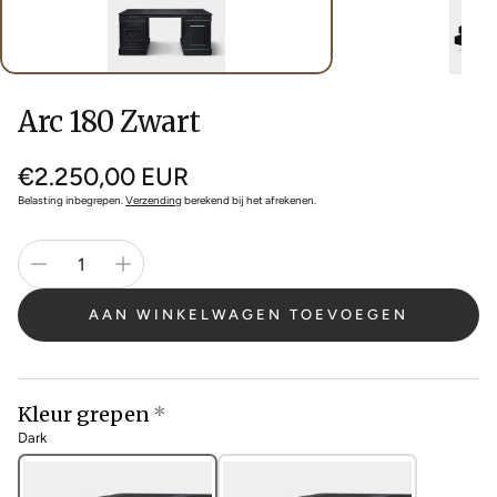
Arc 180 Zwart
Normale
€2.250,00 EUR
prijs
Belasting inbegrepen.
Verzending
berekend bij het afrekenen.
AAN WINKELWAGEN TOEVOEGEN
Kleur grepen
Dark