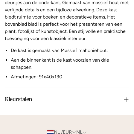
deurtjes aan de onderkant. Gemaakt van massief hout met
verfijnde details en een tijdloze afwerking. Deze kast
biedt ruimte voor boeken en decoratieve items. Het
bovenblad blad is perfect voor het presenteren van een
plant, fotolijst of kunstobject. Een stijlvolle en praktische
toevoeging voor een klassiek interieur.
De kast is gemaakt van Massief mahoniehout.
Aan de binnenkant is de kast voorzien van drie
schappen.
Afmetingen: 91x40x130
Kleurstalen
Is de leer of hout kleur net niet zoals je het in gedachten
had? Neem dan
contact
met ons op voor de
mogelijkheden.
NL /EUR
NL