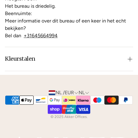
Het bureau is driedelig.
Beenruimte:
Meer informatie over dit bureau of een keer in het echt
bekijken?
Bel dan
+31645664994
Kleurstalen
Is de leer of hout kleur net niet zoals je het in gedachten
had? Neem dan
contact
met ons op voor de
mogelijkheden.
NL /EUR
NL
We kunnen je gratis
kleurstalen
toesturen via de post.
© 2025 Akker Offices.