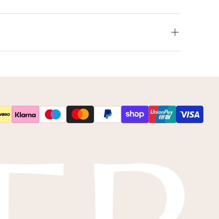
leur net niet zoals je het in gedachten had? Neem
 op voor de mogelijkheden.
s
kleurstalen
toesturen via de post.