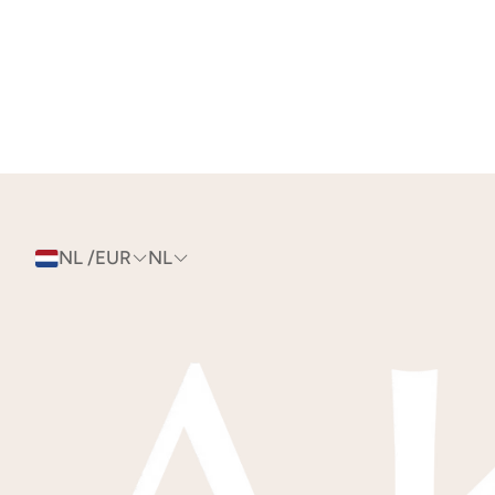
NL /EUR
NL