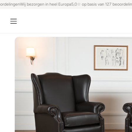
delingen
Wij bezorgen in heel Europa
5,0☆ op basis van 127 beoordeling