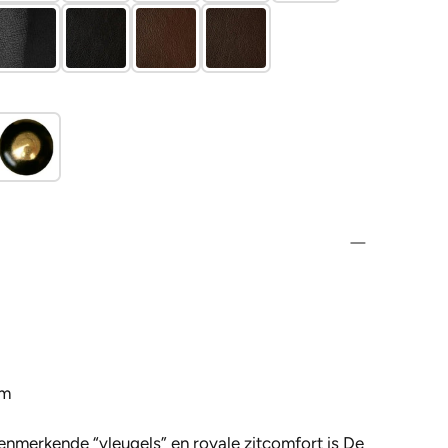
cm
kenmerkende “vleugels” en royale zitcomfort is
De