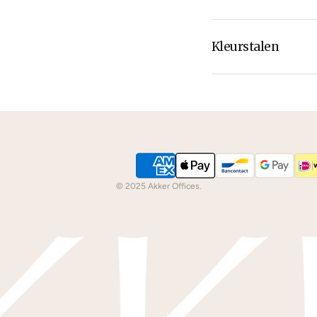
Kleurstalen
Is de leer of hout k
dan
contact
met ons
We kunnen je grati
© 2025 Akker Offices.