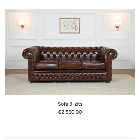
prijs
Sofa 3-zits
Normale
€2.550,00
prijs