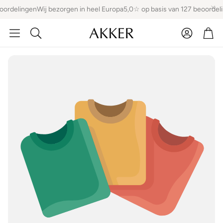
ordelingen
Wij bezorgen in heel Europa
5,0☆ op basis van 127 beoordeli
Account
Win
Zoeken