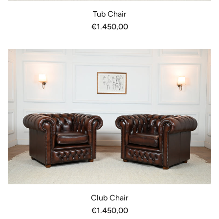
Tub Chair
Normale
€1.450,00
prijs
Club Chair
Normale
€1.450,00