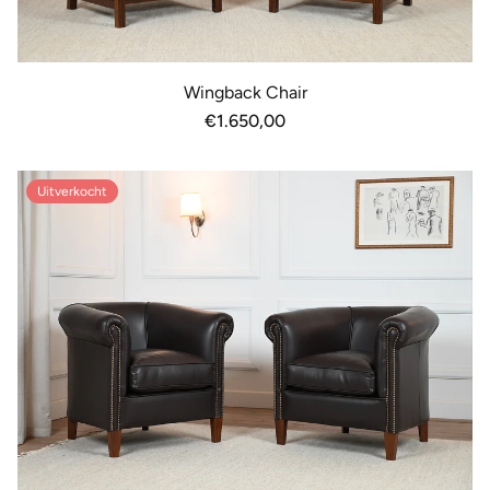
Wingback Chair
Normale
€1.650,00
prijs
Uitverkocht